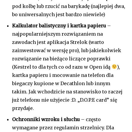
pod kolbę lub rzucić na barykadę (najlepiej dwa,
bo uniwersalnych jest bardzo niewiele)
Kalkulator balistyczny i kartka papieru
–
najpopularniejszym rozwiązaniem na
zawodach jest aplikacja Strelok (warto
zainwestować w wersję pro), lub jakiekolwiek
rozwiązanie na bieżąco liczące poprawki
(Kestrel to dla tych co od razu w Open idą
),
kartka papieru i mocowanie na telefon dla
biegaczy kupione w Decathlon lub innym
takim. Jak wchodzicie na stanowisko to raczej
już telefonu nie użyjecie :D. „D.O.P.E card” się
przydaje.
Ochronniki wzroku i słuchu
– często
wymagane przez regulamin strzelnicy. Dla