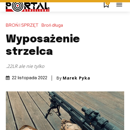
0
BROŃ I SPRZĘT
Broń długa
Wyposażenie
strzelca
.22LR ale nie tylko
By
Marek Pyka
22 listopada 2022