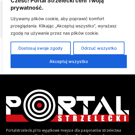
Portalstrzelecki.pl to wyjątkowe miejsce dla pasjonatów strzelectwa