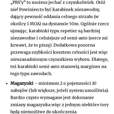
„PRS’y” to możesz jechać z czymkolwiek. Otóż
nie! Powinien to być karabinek niezawodny,
dający pewność oddania celnego strzału (w
okolicy 1 MOA) na dystansie 50m. Ogólnie rzecz
ujmując, karabinki typu repetier są bardziej
niezawodne i celniejsze od semi-auto (serce mi
krwawi, że to piszę). Dodatkowa pozorna
przewaga szybkości kosztem celności jest więc
nieuzasadnionym czynnikiem wyboru. Dlatego,
też karabinki semi-auto stanowią margines na
tego typu zawodach.
Magazynki
– minimum 2 o pojemności 10
nabojów (lub większe, jeżeli system umożliwia).
Bardzo często wymagane jest dokonanie
zmiany magazynka więc z jednym niektóre tory
będą niemożliwe do ukończenia.