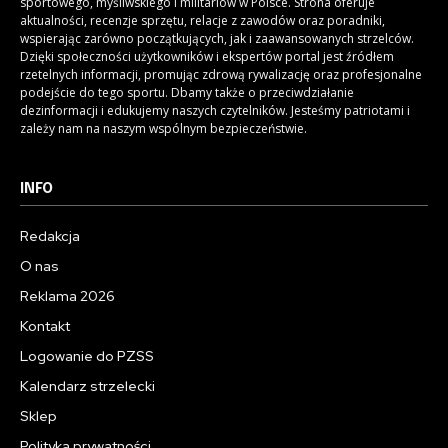
sportowego, myśliwskiego i militariów w Polsce. Strona oferuje
aktualności, recenzje sprzętu, relacje z zawodów oraz poradniki,
wspierając zarówno początkujących, jak i zaawansowanych strzelców.
Dzięki społeczności użytkowników i ekspertów portal jest źródłem
rzetelnych informacji, promując zdrową rywalizację oraz profesjonalne
podejście do tego sportu. Dbamy także o przeciwdziałanie
dezinformacji i edukujemy naszych czytelników. Jesteśmy patriotami i
zależy nam na naszym wspólnym bezpieczeństwie.
INFO
Redakcja
O nas
Reklama 2026
Kontakt
Logowanie do PZSS
Kalendarz strzelecki
Sklep
Polityka prywatności