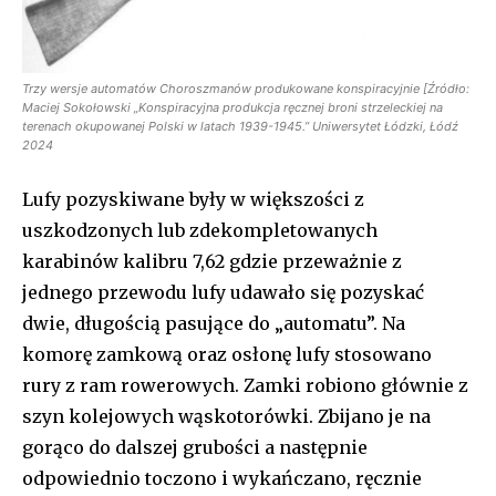
Trzy wersje automatów Choroszmanów produkowane konspiracyjnie [Źródło:
Maciej Sokołowski „Konspiracyjna produkcja ręcznej broni strzeleckiej na
terenach okupowanej Polski w latach 1939-1945.” Uniwersytet Łódzki, Łódź
2024
Lufy pozyskiwane były w większości z
uszkodzonych lub zdekompletowanych
karabinów kalibru 7,62 gdzie przeważnie z
jednego przewodu lufy udawało się pozyskać
dwie, długością pasujące do „automatu”. Na
komorę zamkową oraz osłonę lufy stosowano
rury z ram rowerowych. Zamki robiono głównie z
szyn kolejowych wąskotorówki. Zbijano je na
gorąco do dalszej grubości a następnie
odpowiednio toczono i wykańczano, ręcznie