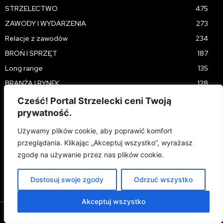
STRZELECTWO
475
ZAWODY I WYDARZENIA
273
Relacje z zawodów
234
BROŃ I SPRZĘT
187
Long range
135
BRANŻA I RYNEK
128
OPINIE
91
Cześć! Portal Strzelecki ceni Twoją
prywatność.
Military
77
Optyka i celowniki
76
Używamy plików cookie, aby poprawić komfort
przeglądania. Klikając „Akceptuj wszystko”, wyrażasz
Precision rifle - PRS
75
zgodę na używanie przez nas plików cookie.
PORADNIKI
72
darzbor24.pl
66
Dostosuj swoje zgody
Odrzuć wszystko
Akceptuj wszystko