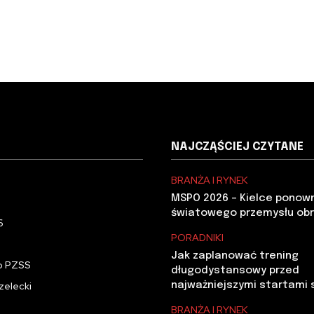
NAJCZĄŚCIEJ CZYTANE
BRANŻA I RYNEK
MSPO 2026 – Kielce ponow
światowego przemysłu ob
6
PORADNIKI
Jak zaplanować trening
o PZSS
długodystansowy przed
zelecki
najważniejszymi startami
BRANŻA I RYNEK