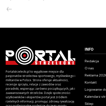
INFO
Redakcja
O nas
Portalstrzelecki.pl to wyjątkowe miejsce dla
Reklama 202
pasjonatów strzelectwa sportowego, myśliwskiego i
militariów w Polsce. Strona oferuje aktualności,
Kontakt
recenzje sprzętu, relacje z zawodów oraz
poradniki, wspierając zarówno początkujących, jak i
Logowanie d
zaawansowanych strzelców. Dzięki społeczności
Kalendarz str
użytkowników i ekspertów portal jest źródłem
rzetelnych informacji, promując zdrową rywalizację
Sklep
oraz profesjonalne podejście do tego sportu.