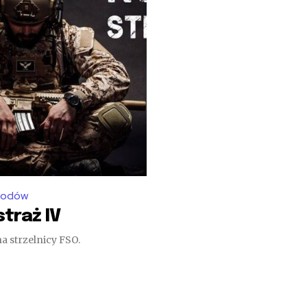
awodów
traż IV
na strzelnicy FSO.