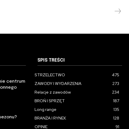
SPIS TREŚCI
STRZELECTWO
475
nie centrum
ZAWODY I WYDARZENIA
273
ronnego
Relacje z zawodów
234
BROŃ I SPRZĘT
187
Long range
135
 sezonu?
BRANŻA I RYNEK
128
OPINIE
91