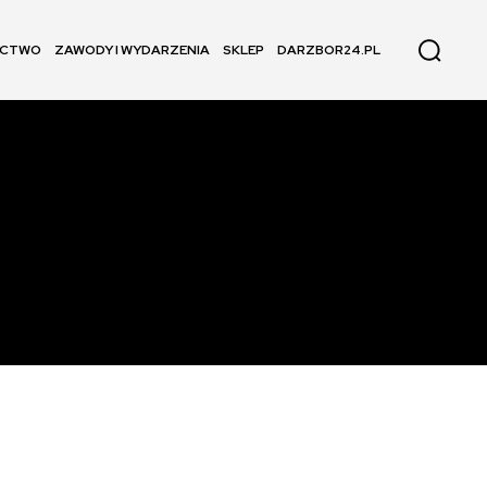
ECTWO
ZAWODY I WYDARZENIA
SKLEP
DARZBOR24.PL